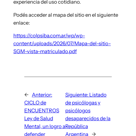
experiencia del uso cotidiano.
Podés acceder al mapa del sitio en el siguiente
enlace:
https://colpsiba.com.ar/wp/wp-
content/uploads/2026/07/Mapa-del-sitio-
SGM-vista-matriculado.pdf
←
Anterior:
Siguiente:
Listado
CICLO de
de psicólogas y
ENCUENTROS
psicólogos
Ley de Salud
desaparecidos de la
Mental, un logro a
República
defender
Argentina
→